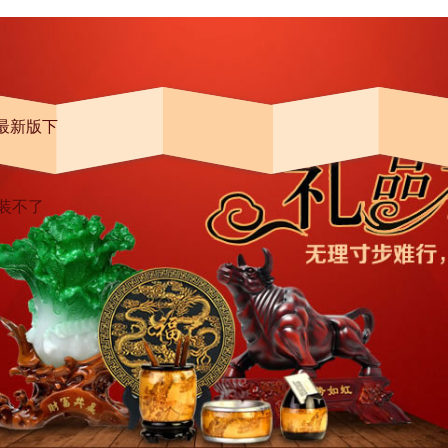
包最新版下
装不了