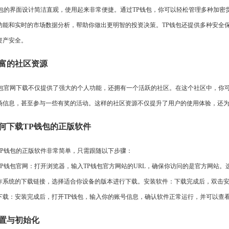
钱包的界面设计简洁直观，使用起来非常便捷。通过TP钱包，你可以轻松管理多种加密
功能和实时的市场数据分析，帮助你做出更明智的投资决策。TP钱包还提供多种安全
资产安全。
丰富的社区资源
钱包官网下载不仅提供了强大的个人功能，还拥有一个活跃的社区。在这个社区中，你
场信息，甚至参与一些有奖的活动。这样的社区资源不仅提升了用户的使用体验，还
如何下载TP钱包的正版软件
TP钱包的正版软件非常简单，只需跟随以下步骤：
TP钱包官网：打开浏览器，输入TP钱包官方网站的URL，确保你访问的是官方网站。
作系统的下载链接，选择适合你设备的版本进行下载。安装软件：下载完成后，双击
下载：安装完成后，打开TP钱包，输入你的账号信息，确认软件正常运行，并可以查
设置与初始化