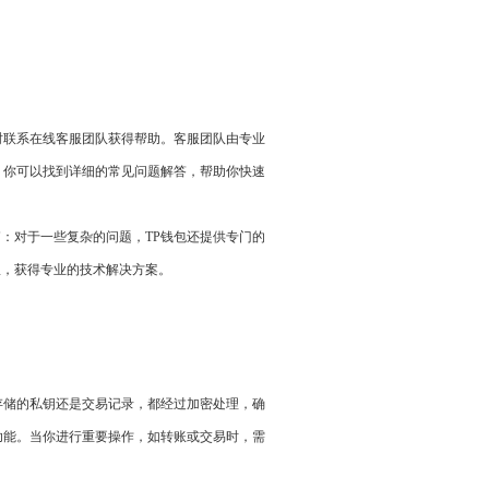
时联系在线客服团队获得帮助。客服团队由专业
，你可以找到详细的常见问题解答，帮助你快速
：对于一些复杂的问题，TP钱包还提供专门的
队，获得专业的技术解决方案。
：
存储的私钥还是交易记录，都经过加密处理，确
功能。当你进行重要操作，如转账或交易时，需