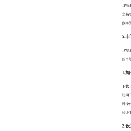
TP
交易
数字
5.
TP
的市
1.
下载
访问
种操
验证
2.