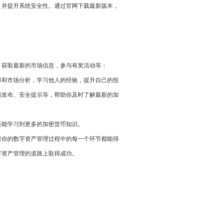
，并提升系统安全性。通过官网下载最新版本，
，获取最新的市场信息，参与有奖活动等：
得和市场分析，学习他人的经验，提升自己的投
能发布、安全提示等，帮助你及时了解最新的加
还能学习到更多的加密货币知识。
保你的数字资产管理过程中的每一个环节都能得
字资产管理的道路上取得成功。